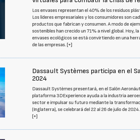
virtuales para combatir la crisis de 
Los envases representan el 40% de los residuos plásti
Los líderes empresariales y los consumidores son ca
productos que fabrican y consumen. A modo de ejemp
sostenibles han crecido un 71% a nivel global. Hoy, la
envases ecológicos se está convirtiendo en una herra
de las empresas.
[+]
Dassault Systèmes participa en el 
2024
Dassault Systèmes presentará, en el Salón Aeronáut
plataforma 3DExperience ayuda a la industria aeroesp
sector e impulsar su futuro mediante la transformaci
(Inglaterra), se celebrará del 22 al 26 de julio de 2024.
[+]