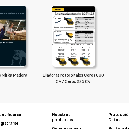
 Mirka Madera
Lijadoras rotorbitales Ceros 680
CV / Ceros 325 CV
entificarse
Nuestros
Protecció
productos
Datos
gistrarse
Quiénes somos
Política d