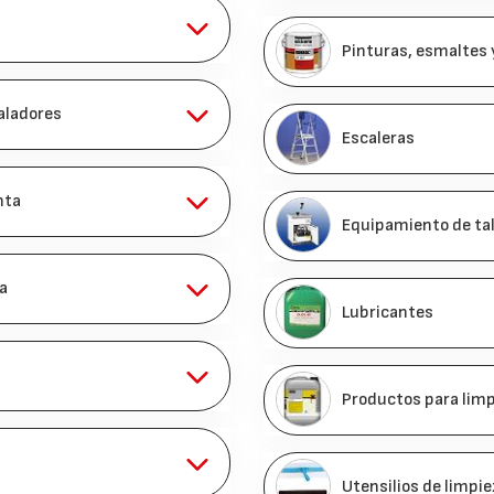
Pinturas, esmaltes 
aladores
Escaleras
nta
Equipamiento de tal
a
Lubricantes
Productos para limp
Utensilios de limpi