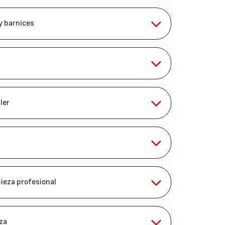
y barnices
ler
ieza profesional
eza