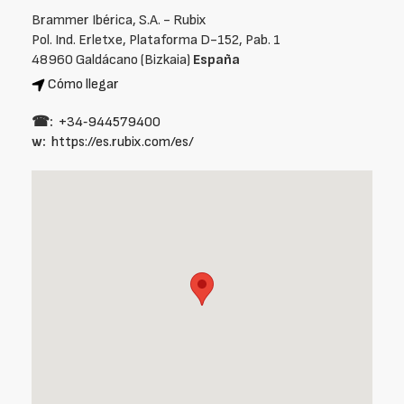
Brammer Ibérica, S.A. - Rubix
Pol. Ind. Erletxe, Plataforma D-152, Pab. 1
48960 Galdácano (Bizkaia)
España
Cómo llegar
☎:
+34‑944579400
w:
https://es.rubix.com/es/