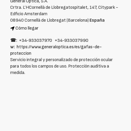
General Optica, S.A.
Crtra. L’HCornellà de Llobregatospitalet, 147, Citypark -
Edficio Amsterdam
08940 Cornellà de Llobregat (Barcelona)
España
Cómo llegar
☎:
+34‑933037970
+34‑933037990
w:
https://www.generaloptica.es/es/gafas-de-
proteccion
Servicio integral y personalizado de protección ocular
para todos los campos de uso. Protección auditiva a
medida.