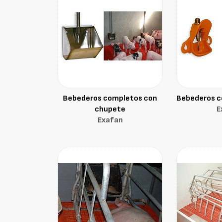
Bebederos completos con
Bebederos c
chupete
E
Exafan