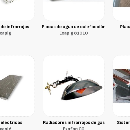
de infrarrojos
Placas de agua de calefacción
Plac
xapig
Exapig 81010
 eléctricas
Radiadores infrarrojos de gas
Siste
xapig
Exafan CG