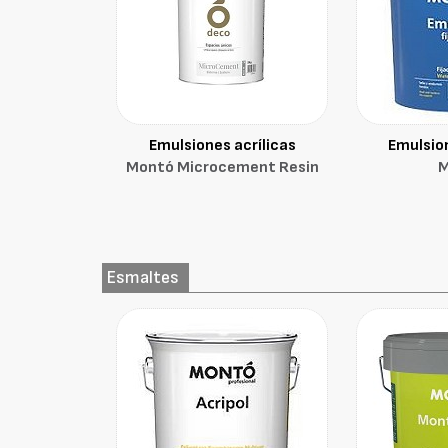
Emulsiones acrílicas
Emulsion
Montó Microcement Resin
M
Esmaltes