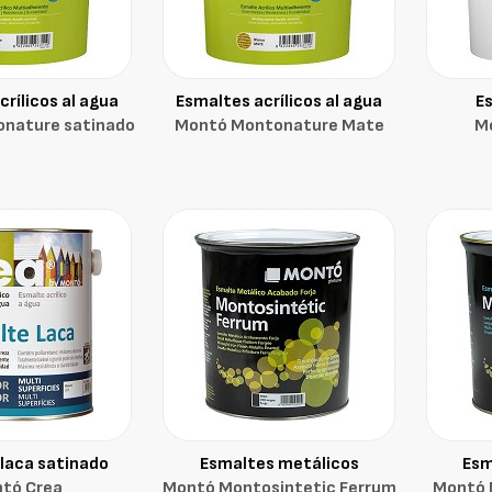
rílicos al agua
Esmaltes acrílicos al agua
E
nature satinado
Montó Montonature Mate
M
laca satinado
Esmaltes metálicos
Esm
tó Crea
Montó Montosintetic Ferrum
Montó 