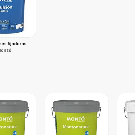
es fijadoras
ontó