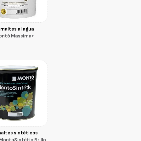
smaltes al agua
ontó Massima+
altes sintéticos
MontoSintétic Brillo