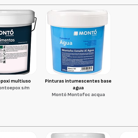
epoxi multiuso
Pinturas intumescentes base
ontoepox s/m
agua
Montó Montofoc acqua