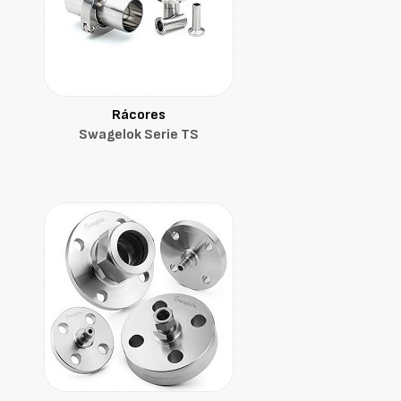
Rácores
Swagelok Serie TS