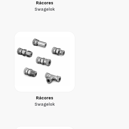
Rácores
Swagelok
Rácores
Swagelok