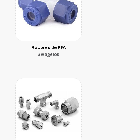
Rácores de PFA
Swagelok