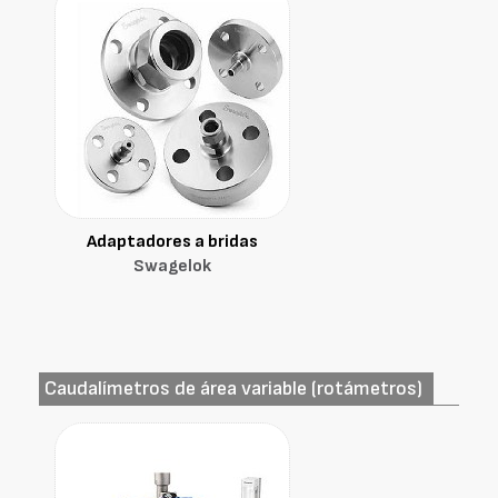
Adaptadores a bridas
Swagelok
Caudalímetros de área variable (rotámetros)