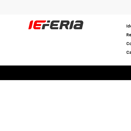
Id
Re
C
Ca