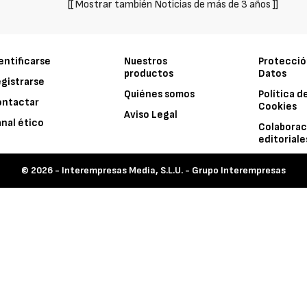
[[ Mostrar también Noticias de más de 3 años ]]
entificarse
Nuestros
Protecció
productos
Datos
gistrarse
Quiénes somos
Política d
ontactar
Cookies
Aviso Legal
nal ético
Colaborac
editoriale
© 2026 -
Interempresas Media, S.L.U. - Grupo Interempresas