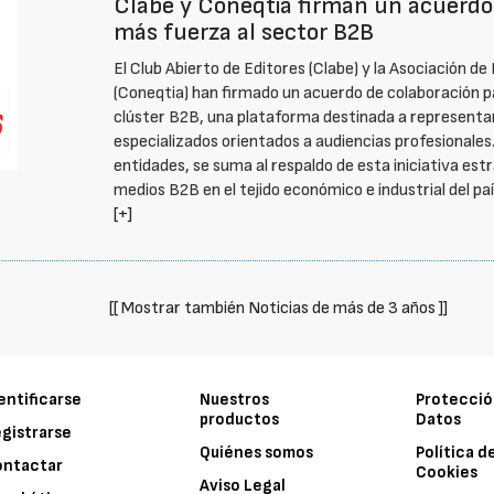
Clabe y Coneqtia firman un acuerdo 
más fuerza al sector B2B
El Club Abierto de Editores (Clabe) y la Asociación d
(Coneqtia) han firmado un acuerdo de colaboración pa
clúster B2B, una plataforma destinada a representar
especializados orientados a audiencias profesional
entidades, se suma al respaldo de esta iniciativa est
medios B2B en el tejido económico e industrial del paí
[+]
[[ Mostrar también Noticias de más de 3 años ]]
entificarse
Nuestros
Protecció
productos
Datos
gistrarse
Quiénes somos
Política d
ontactar
Cookies
Aviso Legal