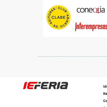
Id
Re
C