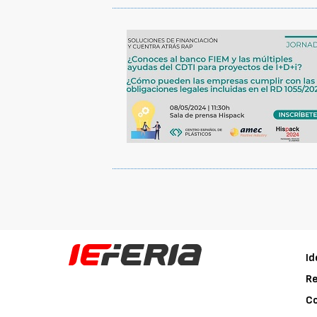
Id
Re
C