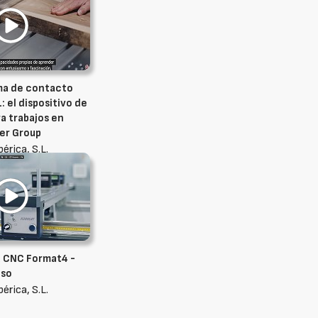
ma de contacto
: el dispositivo de
a trabajos en
der Group
bérica, S.L.
a CNC Format4 -
iso
bérica, S.L.