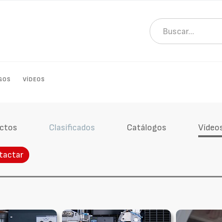
GOS
VÍDEOS
ctos
Clasificados
Catálogos
Vídeo
tactar