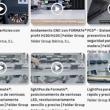
erficies con
Anidamiento CNC con FORMAT4®
PCS® - Siste
profit H150/H100 | Felder Group
preventivo EL
seguridad par
rica, S.L.
Felder Group Ibérica, S.L.
madera | Fel
Felder Group I
rmat4®:
lightPos de Format4®:
LightPos par
to de ventosas
posicionamiento de ventosas
rápido y prec
onariamente
LED, revolucionariamente
Felder Group I
iso | Felder Group
sencillo y preciso | Felder Group