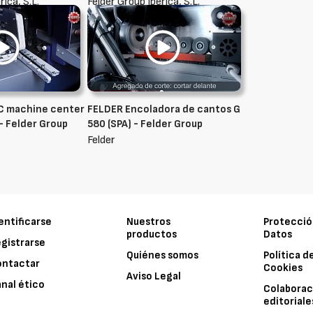
rica, S.L.
Felder Group Ibérica, S.L.
C machine center
FELDER Encoladora de cantos G
- Felder Group
580 (SPA) - Felder Group
Felder
entificarse
Nuestros
Protecció
productos
Datos
gistrarse
Quiénes somos
Política d
ontactar
Cookies
Aviso Legal
nal ético
Colaborac
editoriale