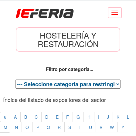
Conmutar
navegación
HOSTELERÍA Y
RESTAURACIÓN
Filtro por categoría...
Índice del listado de expositores del sector
6
A
B
C
D
E
F
G
H
I
J
K
L
M
N
O
P
Q
R
S
T
U
V
W
Y