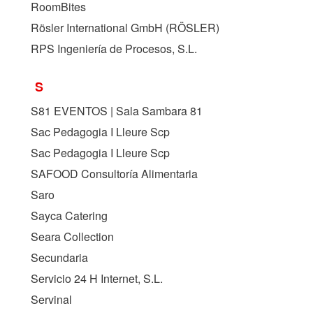
RoomBites
Rösler International GmbH (
RÖSLER
)
RPS Ingeniería de Procesos, S.L.
S
S81 EVENTOS | Sala Sambara 81
Sac Pedagogia I Lleure Scp
Sac Pedagogia I Lleure Scp
SAFOOD Consultoría Alimentaria
Saro
Sayca Catering
Seara Collection
Secundaria
Servicio 24 H Internet, S.L.
Servinal