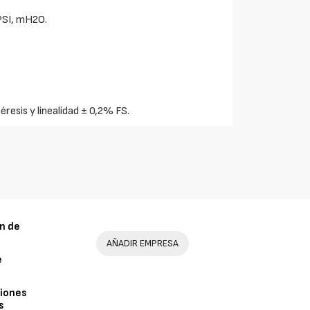
PSI, mH2O.
éresis y linealidad ± 0,2% FS.
n de
AÑADIR EMPRESA
e
iones
s