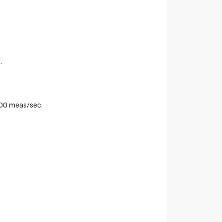
.
000 meas/sec.