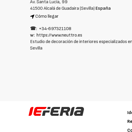
Av. Santa Lucía, 99
41500 Alcalá de Guadaira (Sevilla)
España
Cómo llegar
☎:
+34‑697321108
w:
https://www.neuttro.es
Estudio de decoración de interiores especializados en
Sevilla
Id
Re
C