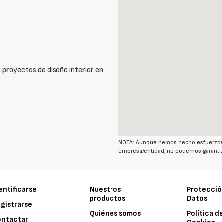
 proyectos de diseño interior en
NOTA: Aunque hemos hecho esfuerzos r
empresa/entidad, no podemos garantiz
entificarse
Nuestros
Protecció
productos
Datos
gistrarse
Quiénes somos
Política d
ontactar