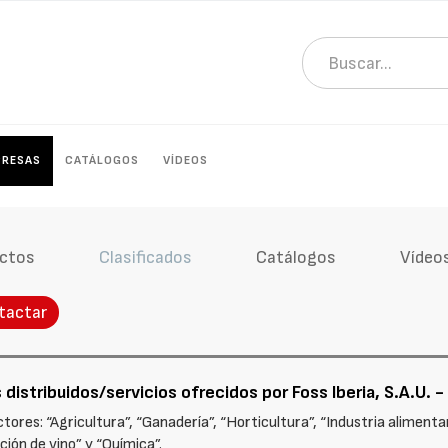
PRESAS
CATÁLOGOS
VÍDEOS
ctos
Clasificados
Catálogos
Vídeo
tactar
distribuidos/servicios ofrecidos por Foss Iberia, S.A.U. -
ores: “Agricultura”, “Ganadería”, “Horticultura”, “Industria alimentaria
ción de vino” y “Química”.