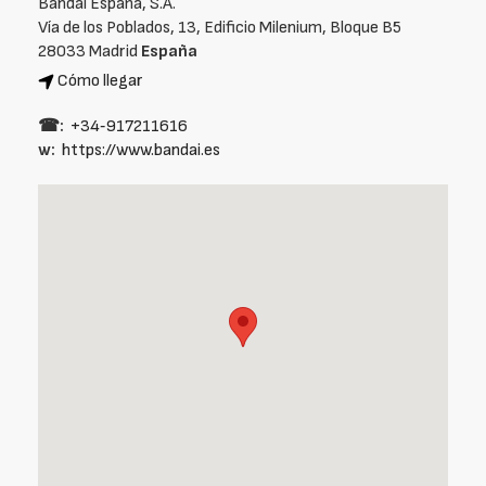
Bandai España, S.A.
Vía de los Poblados, 13, Edificio Milenium, Bloque B5
28033 Madrid
España
Cómo llegar
☎:
+34‑917211616
w:
https://www.bandai.es