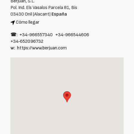
Berjuan, S.L.
Pol. Ind. Els Vasalos Parcela 81, Bis
03430 Onil (Alacant)
España
Cómo llegar
☎:
+34‑966557340
+34‑966544606
+34‑652096732
w:
https://www.berjuan.com