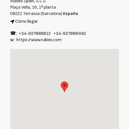
Rubies Spain, S.L.U.
Plaça Vella, 16, 1ª planta
08221 Terrassa (Barcelona)
España
Cómo llegar
☎:
+34‑937888812
+34‑937888992
w:
https://www.rubies.com