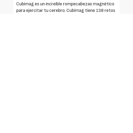
Cubimag es un increíble rompecabezas magnético
para ejercitar tu cerebro. Cubimag tiene 138 retos
en 3D para mejorar la visión espacial, la
concentración y la lógica. 3 niveles diferentes.
¿Podrás resolver todos los retos?
Cómo se juega:
1. Escoge un reto. Hay tres niveles diferentes: fácil,
medio o avanzado.
2. Selecciona las piezas que hay que utilizar
(mostradas bajo cada reto). Trata de resolverlo.
3. Comprueba el manual de instrucciones para ver
el resultado.
Contenido:
- 7 piezas.