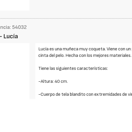
encia: 54032
– Lucía
Lucía es una muñeca muy coqueta. Viene con un p
cinta del pelo. Hecha con los mejores materiales.
Tiene las siguientes características:
-Altura: 40 cm.
-Cuerpo de tela blandito con extremidades de vin
-La mayoría de su ropita y complementos están
-Muñeca fabricada artesanalmente con mimo y 