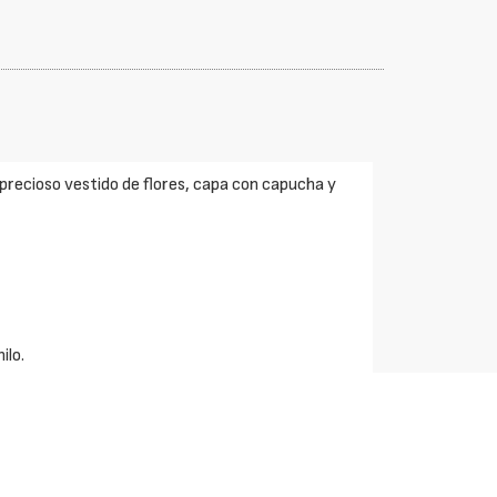
recioso vestido de flores, capa con capucha y
ilo.
 hechos en lana 100%
cuidado.