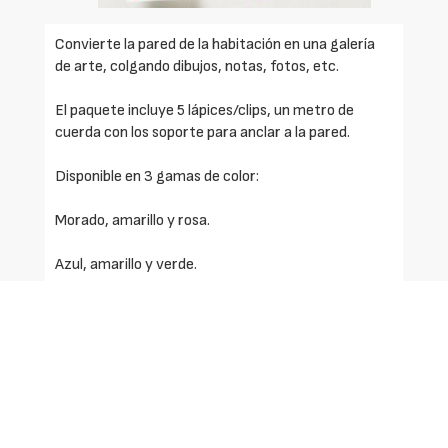
Convierte la pared de la habitación en una galería
de arte, colgando dibujos, notas, fotos, etc.
El paquete incluye 5 lápices/clips, un metro de
cuerda con los soporte para anclar a la pared.
Disponible en 3 gamas de color:
Morado, amarillo y rosa.
Azul, amarillo y verde.
Verde, amarillo y rojo.
Dimesiones: P: 11 x 8,5 x 92,5; Alto: 26,5 x 26,5 x 28
mm
Solicite más información