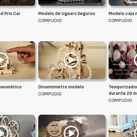
d Prix Car
Modelo de Ugears Seguros
Modelo caja
COMPUDID
COMPUDID
neumático
Dinamómetro modelo
Temporizado
durante 20 m
COMPUDID
COMPUDID