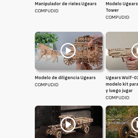
Manipulador de rieles Ugears
Modelo Ugears 
Tower
COMPUDID
COMPUDID
Modelo de diligencia Ugears
Ugears Wolf-01
modelo kit par
COMPUDID
y luego jugar
COMPUDID