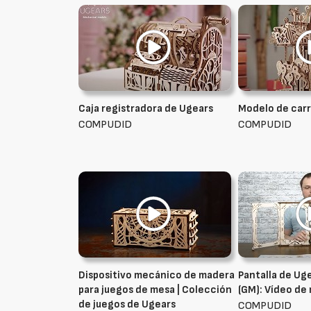
Caja registradora de Ugears
Modelo de carr
COMPUDID
COMPUDID
Dispositivo mecánico de madera
Pantalla de Ug
para juegos de mesa | Colección
(GM): Vídeo de
de juegos de Ugears
COMPUDID