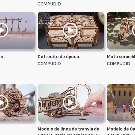
COMPUDID
en
Cofrecito de época
Moto scrambl
COMPUDID
COMPUDID
Modelo de línea de tranvía de
Modelo de Ca