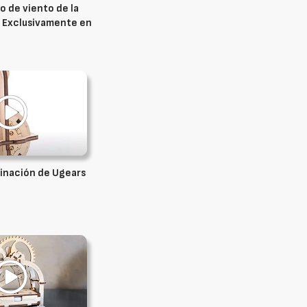
o de viento de la
. Exclusivamente en
inación de Ugears