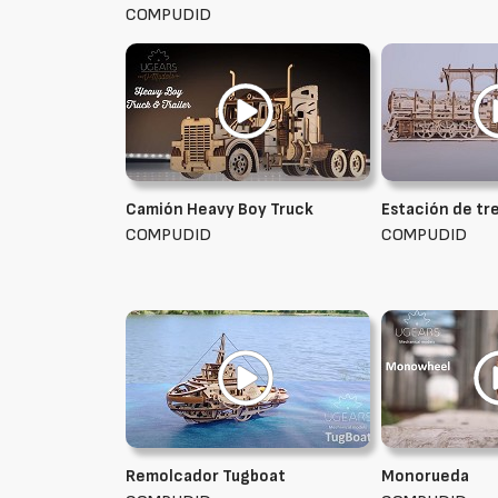
COMPUDID
Camión Heavy Boy Truck
Estación de tr
COMPUDID
COMPUDID
Remolcador Tugboat
Monorueda