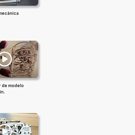
 mecánica
r de modelo
in.