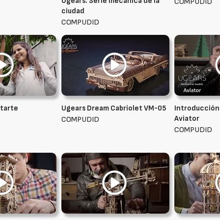
Ugears. Serie mecánica de la
COMPUDID
ciudad
COMPUDID
Starte
Ugears Dream Cabriolet VM-05
Introducción
Aviator
COMPUDID
COMPUDID