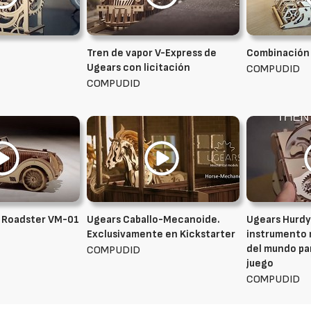
Tren de vapor V-Express de
Combinación
Ugears con licitación
COMPUDID
COMPUDID
 Roadster VM-01
Ugears Caballo-Mecanoide.
Ugears Hurdy
Exclusivamente en Kickstarter
instrumento 
del mundo pa
COMPUDID
juego
COMPUDID