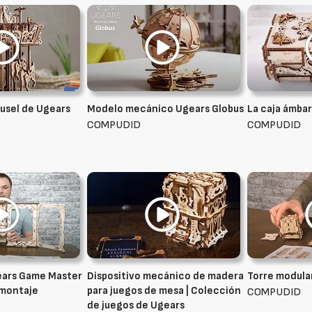
usel de Ugears
Modelo mecánico Ugears Globus
La caja ámba
COMPUDID
COMPUDID
ears Game Master
Dispositivo mecánico de madera
Torre modula
 montaje
para juegos de mesa | Colección
COMPUDID
de juegos de Ugears