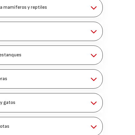
ra mamíferos y reptiles
 estanques
eras
 y gatos
cotas