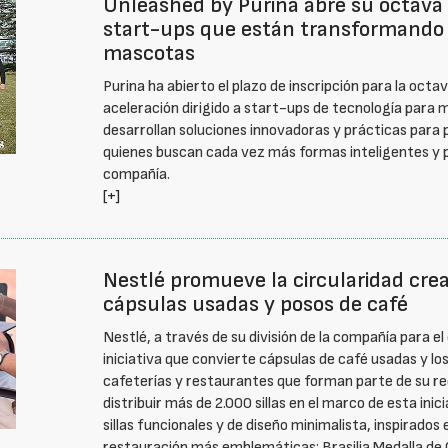
Unleashed by Purina abre su octava 
start-ups que están transformando e
mascotas
Purina ha abierto el plazo de inscripción para la oct
aceleración dirigido a start-ups de tecnología para
desarrollan soluciones innovadoras y prácticas para 
quienes buscan cada vez más formas inteligentes y p
compañía.
[+]
Nestlé promueve la circularidad crea
cápsulas usadas y posos de café
Nestlé, a través de su división de la compañía para e
iniciativa que convierte cápsulas de café usadas y los
cafeterías y restaurantes que forman parte de su red
distribuir más de 2.000 sillas en el marco de esta ini
sillas funcionales y de diseño minimalista, inspirado
restauración más emblemáticas: Brasilia Medalla de