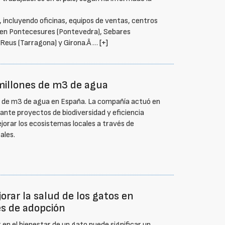
, incluyendo oficinas, equipos de ventas, centros
as en Pontecesures (Pontevedra), Sebares
), Reus (Tarragona) y Girona.Â …
[+]
millones de m3 de agua
s de m3 de agua en España. La compañía actuó en
ante proyectos de biodiversidad y eficiencia
 mejorar los ecosistemas locales a través de
ales.
orar la salud de los gatos en
es de adopción
 en el bienestar de un gato puede significar un