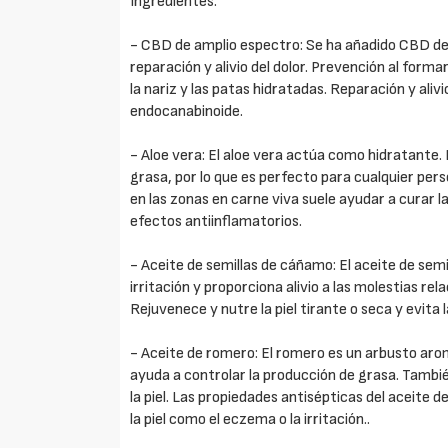
Ingredientes:
- CBD de amplio espectro: Se ha añadido CBD de
reparación y alivio del dolor. Prevención al for
la nariz y las patas hidratadas. Reparación y alivi
endocanabinoide.
- Aloe vera: El aloe vera actúa como hidratante. E
grasa, por lo que es perfecto para cualquier pers
en las zonas en carne viva suele ayudar a curar l
efectos antiinflamatorios.
- Aceite de semillas de cáñamo: El aceite de semi
irritación y proporciona alivio a las molestias rel
Rejuvenece y nutre la piel tirante o seca y evita 
- Aceite de romero: El romero es un arbusto aromá
ayuda a controlar la producción de grasa. Tambi
la piel. Las propiedades antisépticas del aceite 
la piel como el eczema o la irritación..