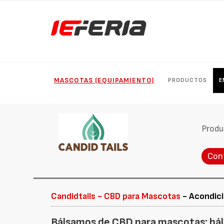
MASCOTAS (EQUIPAMIENTO)
PRODUCTOS
E
Produ
Con
Candidtails - CBD para Mascotas
- Acondici
Bálsamos de CBD para mascotas: báls