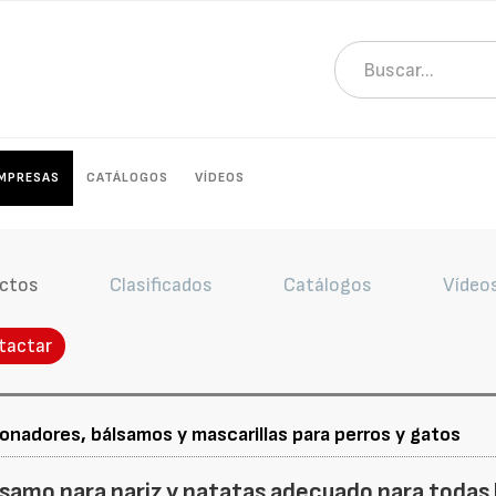
MPRESAS
CATÁLOGOS
VÍDEOS
ctos
Clasificados
Catálogos
Vídeo
tactar
onadores, bálsamos y mascarillas para perros y gatos
amo para nariz y patatas adecuado para todas l