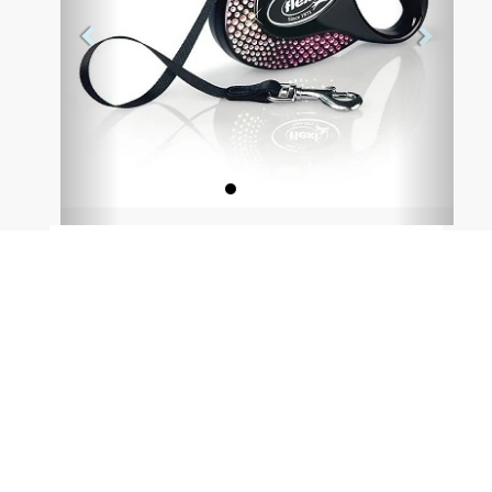
Características:
- Diseño glamuroso.
- Lacado de alto brillo.
- Refinado a mano.
- Hecho con cristales Swarovski.
- Ocho variantes de color.