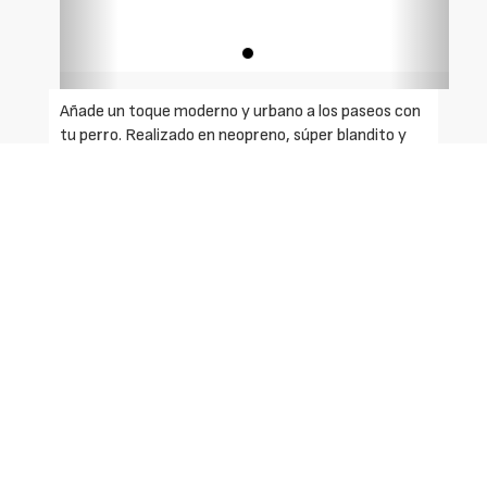
Añade un toque moderno y urbano a los paseos con
tu perro. Realizado en neopreno, súper blandito y
cómodo de limpiar. No te olvides las bolsas
higiénicas en casa con este dispensador, ya que
cuenta con un mosquetón para fácil agarre en la
correa para perro o donde quieras. Fácil extracción
de la bolsa. Su objetivo es siempre encontrar la
combinación perfecta de confort y estilo.
Material:
- Neopreno ligero, fácil de lavar.
- 8 cm x 5 cm x 4 cm.
- Capacidad para un rollo de bolsas standard.