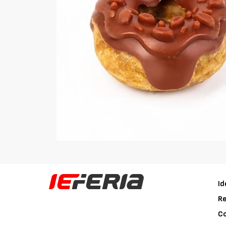
Id
Re
C