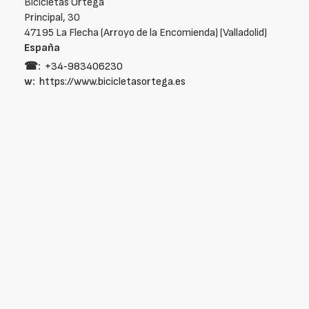
Bicicletas Ortega
Principal, 30
47195 La Flecha (Arroyo de la Encomienda) (Valladolid)
España
☎:
+34‑983406230
w:
https://www.bicicletasortega.es