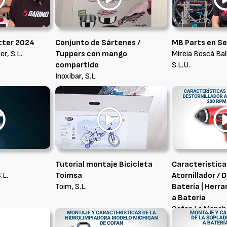
tter 2024
Conjunto de Sártenes /
MB Parts en S
r, S.L.
Tuppers con mango
Mireia Boscà Bal
compartido
S.L.U.
Inoxibar, S.L.
Tutorial montaje Bicicleta
Característica
.L.
Toimsa
Atornillador / 
Toim, S.L.
Batería | Herr
a Batería
Cofan La Mancha