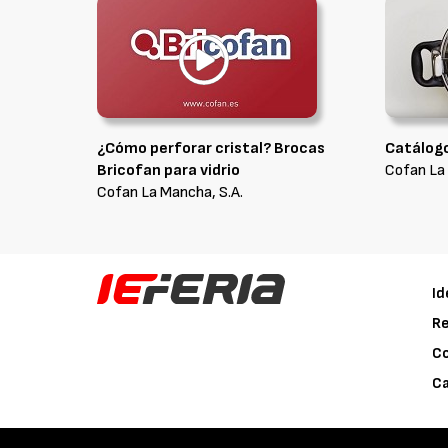
¿Cómo perforar cristal? Brocas
Catálog
Bricofan para vidrio
Cofan La 
Cofan La Mancha, S.A.
Id
Re
C
Ca