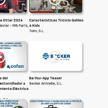
ea Otter 2024
Características Triciclo Galileo
lester - MB Parts,
4 Kids
Toim, S.L.
s del
Be:You-App Teaser
Destornillador a
Becker Antriebe, S.L.
amienta Eléctrica
, S.A.