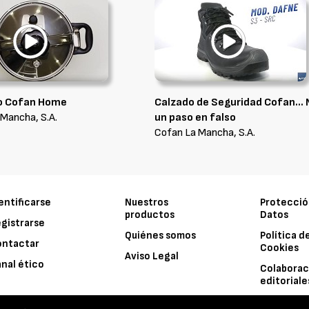
o Cofan Home
Calzado de Seguridad Cofan… 
Mancha, S.A.
un paso en falso
Cofan La Mancha, S.A.
entificarse
Nuestros
Protecció
productos
Datos
gistrarse
Quiénes somos
Política d
ontactar
Cookies
Aviso Legal
nal ético
Colaborac
editoriale