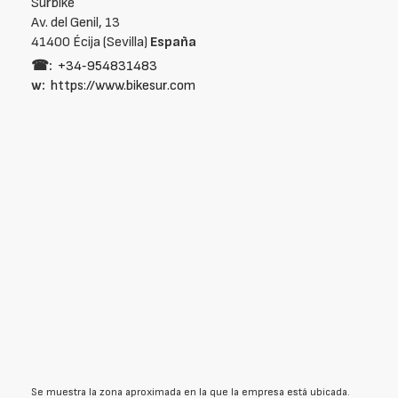
Surbike
Av. del Genil, 13
41400 Écija (Sevilla)
España
☎:
+34‑954831483
w:
https://www.bikesur.com
Se muestra la zona aproximada en la que la empresa está ubicada.