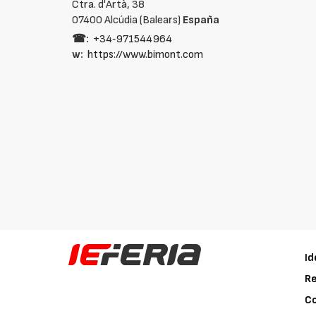
Ctra. d'Artà, 38
07400 Alcúdia (Balears)
España
☎:
+34‑971544964
w:
https://www.bimont.com
Id
Re
C