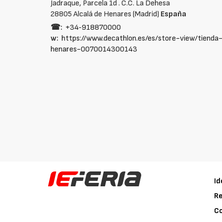
Jadraque, Parcela 1d . C.C. La Dehesa
28805 Alcalá de Henares (Madrid)
España
☎:
+34‑918870000
w:
https://www.decathlon.es/es/store-view/tienda
henares-0070014300143
Id
Re
C