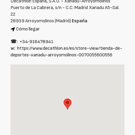
Decathlon España, S.A.U. - Xanadú-Arroyomolinos
Puerto de La Cabrera, s/n - C.C. Madrid Xanadu A5-Sal.
22
28939 Arroyomolinos (Madrid)
España
Cómo llegar
☎:
+34‑916478941
w:
https://www.decathlon.es/es/store-view/tienda-de-
deportes-xanadu-arroyomolinos-0070055600556