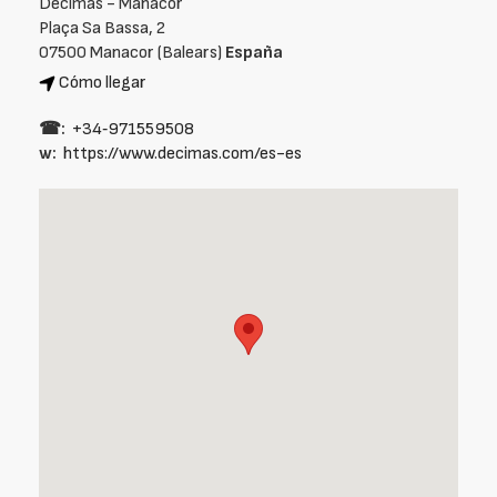
Décimas - Manacor
Plaça Sa Bassa, 2
07500 Manacor (Balears)
España
Cómo llegar
☎:
+34‑971559508
w:
https://www.decimas.com/es-es