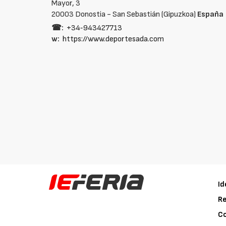
Mayor, 3
20003 Donostia - San Sebastián (Gipuzkoa)
España
☎:
+34‑943427713
w:
https://www.deportesada.com
Id
Re
C