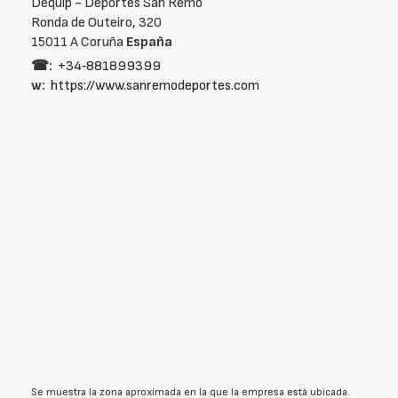
Dequip - Deportes San Remo
Ronda de Outeiro, 320
15011 A Coruña
España
☎:
+34‑881899399
w:
https://www.sanremodeportes.com
Se muestra la zona aproximada en la que la empresa está ubicada.