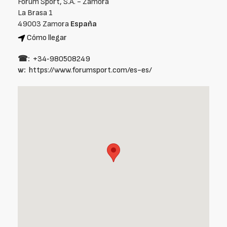
Forum Sport, S.A. - Zamora
La Brasa 1
49003 Zamora
España
Cómo llegar
☎:
+34‑980508249
w:
https://www.forumsport.com/es-es/