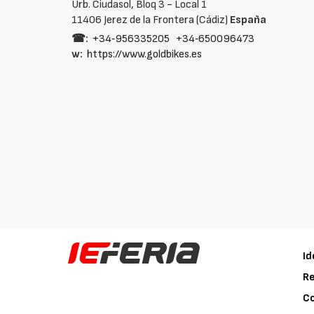
Urb. Ciudasol, Bloq 3 - Local 1
11406 Jerez de la Frontera (Cádiz)
España
☎:
+34‑956335205
+34‑650096473
w:
https://www.goldbikes.es
Id
Re
C