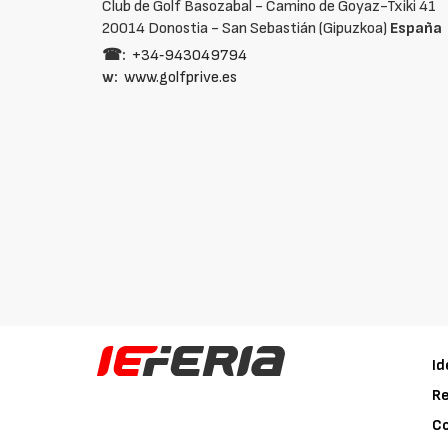
Club de Golf Basozabal - Camino de Goyaz-Txiki 41
20014 Donostia - San Sebastián (Gipuzkoa)
España
☎:
+34‑943049794
w:
www.golfprive.es
Id
Re
C