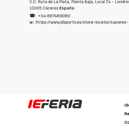
C.C. Ruta de La Plata, Planta Baja, Local Z4 - Londres
10005 Cáceres
España
☎:
+34‑667489083
w:
https://www.jdsports.es/store-locator/caceres
Id
Re
C