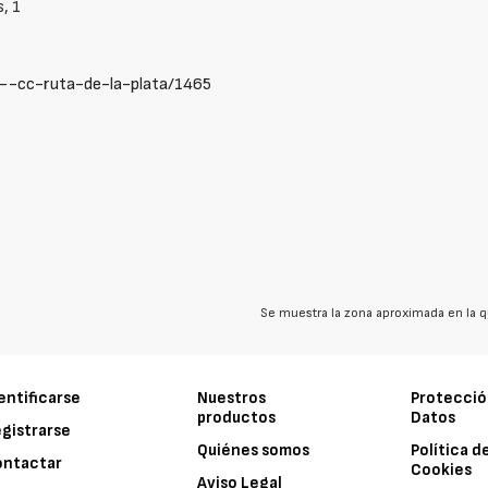
, 1
---cc-ruta-de-la-plata/1465
Se muestra la zona aproximada en la q
entificarse
Nuestros
Protecció
productos
Datos
gistrarse
Quiénes somos
Política d
ontactar
Cookies
Aviso Legal