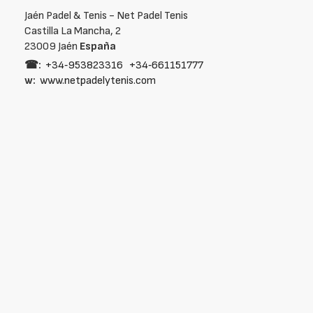
Jaén Padel & Tenis - Net Padel Tenis
Castilla La Mancha, 2
23009 Jaén
España
☎:
+34‑953823316
+34‑661151777
w:
www.netpadelytenis.com