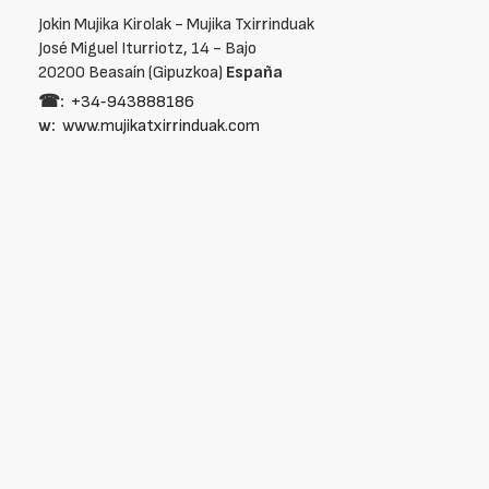
Jokin Mujika Kirolak - Mujika Txirrinduak
José Miguel Iturriotz, 14 - Bajo
20200 Beasaín (Gipuzkoa)
España
☎:
+34‑943888186
w:
www.mujikatxirrinduak.com