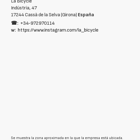
La Bicycle
Indústria, 47
17244 Cassà de la Selva (Girona)
España
☎:
+34‑972970114
w:
https://www.instagram.com/la_bicycle
Se muestra la zona aproximada en la que la empresa está ubicada.