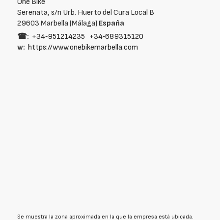
One Bike
Serenata, s/n Urb. Huerto del Cura Local B
29603 Marbella (Málaga)
España
☎:
+34‑951214235
+34‑689315120
w:
https://www.onebikemarbella.com
Se muestra la zona aproximada en la que la empresa está ubicada.