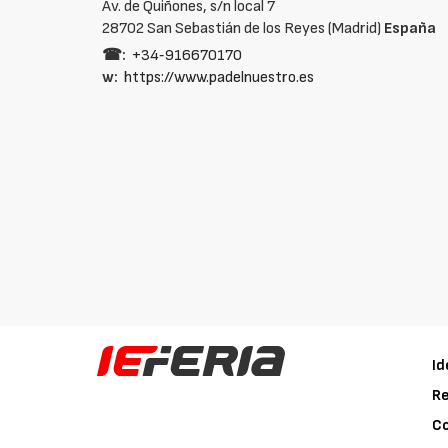
Av. de Quiñones, s/n local 7
28702 San Sebastián de los Reyes (Madrid)
España
☎:
+34‑916670170
w:
https://www.padelnuestro.es
Id
Re
C