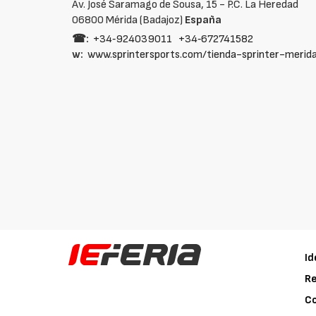
Av. José Saramago de Sousa, 15 - P.C. La Heredad
06800 Mérida (Badajoz)
España
☎:
+34‑924039011
+34‑672741582
w:
www.sprintersports.com/tienda-sprinter-merid
Id
Re
C