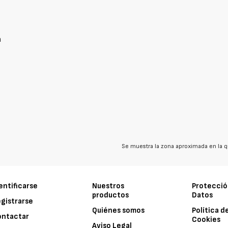
a
Se muestra la zona aproximada en la q
entificarse
Nuestros
Protecció
productos
Datos
gistrarse
Quiénes somos
Política d
ontactar
Cookies
Aviso Legal