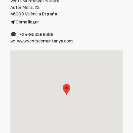
Vents Muntanya i Natura
Actor Mora, 23
46009 València
España
Cómo llegar
☎:
+34‑963389688
w:
www.ventsdemuntanya.com