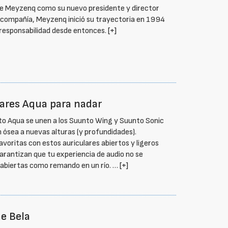
e Meyzenq como su nuevo presidente y director
a compañía, Meyzenq inició su trayectoria en 1994
 responsabilidad desde entonces.
[+]
ares Aqua para nadar
nto Aqua se unen a los Suunto Wing y Suunto Sonic
n ósea a nuevas alturas (y profundidades).
voritas con estos auriculares abiertos y ligeros
rantizan que tu experiencia de audio no se
s abiertas como remando en un río. …
[+]
de Bela